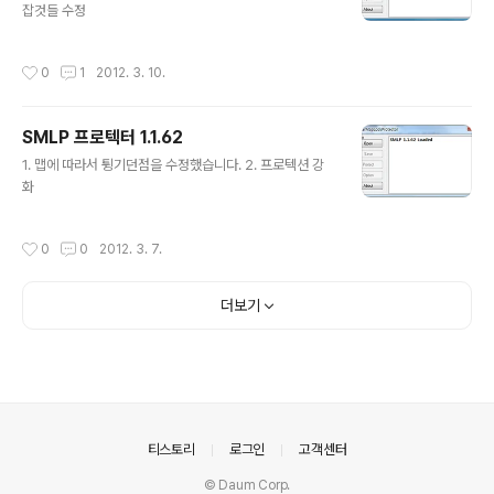
잡것들 수정
작성시간
0
1
2012. 3. 10.
SMLP 프로텍터 1.1.62
글 내용
1. 맵에 따라서 튕기던점을 수정했습니다. 2. 프로텍션 강
화
작성시간
0
0
2012. 3. 7.
더보기
의안내
티스토리
로그인
고객센터
© Daum Corp.