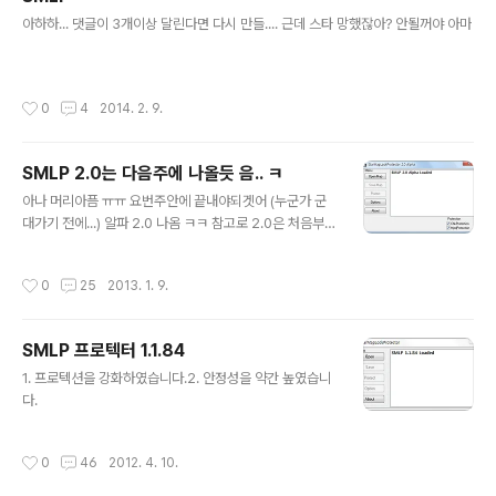
글 내용
아하하... 댓글이 3개이상 달린다면 다시 만들.... 근데 스타 망했잖아? 안될꺼야 아마
작성시간
0
4
2014. 2. 9.
SMLP 2.0는 다음주에 나올듯 음.. ㅋ
글 내용
아나 머리아픔 ㅠㅠ 요번주안에 끝내야되겟어 (누군가 군
대가기 전에...) 알파 2.0 나옴 ㅋㅋ 참고로 2.0은 처음부터
다시 프로그래밍한거라 만드는데 오래걸리고 아 뭐넣다보
니 플텍속도 좀 느려졌어 ㅠㅠ 그리고 까먹고 블로그를 접
작성시간
0
25
2013. 1. 9.
속을 안했네요 음음.. 스샷 PS. 무손실 고화질 압축인 PN
G가 짱임
SMLP 프로텍터 1.1.84
글 내용
1. 프로텍션을 강화하였습니다.2. 안정성을 약간 높였습니
다.
작성시간
0
46
2012. 4. 10.