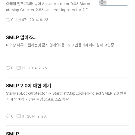
아래의 언프로텍터 방어 An Unprotector 0.06 Starcr
aft Map Cracker 2.86 Unused Unprotector 2 Fin
al Open Source Mapping Project 2 1.0m 등 기타
작성시간
0
47
2014. 6. 26.
언프로텍터 이름 : StarcraftMapLockerProject Ver.
2.0 제작자 : ModMapper 블로그 : http://blog.tkyuk
i.kr/ 언프로텍트 데이터를 저장하지 않은 언프로텍트시 언
SMLP 말이죠...
프로텍터를 한번정도 돌릴것 2014-6/26 Ver. 2.0.00
글 내용
더이상 아무도 원하는것 같지 않네요?음... 2.0 만들어야 하나 심히 고민중
버전 표기 수정 언프로텍트 오류 해결 2014-6/26 Ver.
2.0 프로텍션 강화 용량이 큰 맵에서 발생하는 문제 해결
프로텍트 된 맵이 팅기는 문제 해결 이전버전의 버그 해결
기타 기능 추가 컴파일러 변경
작성시간
0
12
2014. 2. 25.
SMLP 2.0에 대한 얘기
글 내용
StarMapLockProtector → StarcraftMapLockerProject SMLP 2.0 만들
거 제작 예정 기간은 불명 참고로 소스 증발
작성시간
0
0
2014. 2. 20.
SMLP