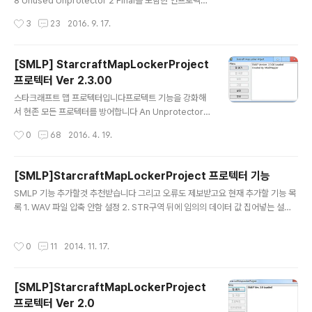
한게 잘 안보여요...이제 다 만들었으니 오버워치나 다른 게
8 Unused Unprotector 2 Final를 포함한 언프로텍터
임이나 해야지... 2016 - 11 / 0..
방어 이름 : StarcraftMapLockerProject Ver. 2.4.00
작성시간
3
23
2016. 9. 17.
제작자 : ModMapper 블로그 : http://blog.tkyuki.kr/
이메일 : modmapper@tkyuki.kr 일부 버그 수정EUD
프로텍션 추가 (베타 버전) 프로텍션 강화 (SMC 2.88 방
[SMLP] StarcraftMapLockerProject
어) EUD 프로텍션을 한번 추가해 보았습니다해당 프로텍
프로텍터 Ver 2.3.00
션은 1.16.1버전 이외 버전에서의 작동을 보장하지 않습니
글 내용
다 아직 베타 버전이라 예상치 못한 결과가 발생할수 있습
스타크래프트 맵 프로텍터입니다프로텍트 기능을 강화해
니다 그나저나 SMC 아직도 제작중이네요 접은줄 알았는
서 현존 모든 프로텍터를 방어합니다 An Unprotector
데...스타 1.17버전 기대중입니다. 빨리 ..
0.06 Starcraft Map Cracker 2.87 Unused Unprot
작성시간
0
68
2016. 4. 19.
ector 2 Final위를 포함한 모든 언프로텍터 방어 이름 : S
tarcraftMapLockerProject Ver. 2.3.00 제작자 : Mo
dMapper 블로그 : http://blog.tkyuki.kr/이메일 : mo
[SMLP]StarcraftMapLockerProject 프로텍터 기능
dmapper@tkyuki.kr 단독실행시 자동으로 dll 압축 해
글 내용
SMLP 기능 추가할것 추천받습니다 그리고 오류도 제보받고요 현재 추가할 기능 목
제파일 드래그로 실행시 자동으로 맵 열림 추가 프로텍션
록 1. WAV 파일 압축 안함 설정 2. STR구역 뒤에 임의의 데이터 값 집어넣는 설정
강화SMC 2.87 완벽방어AnU 완벽방어+ 2016년 5월
현재 수정할 오류 목록 1. DLL 파일 자동 다운로드 -> DLL파일을 기본 내장해서 해
3일일부 프로텍터와 같이 프로텍트시 생기는 문제 해결+
결할것 2. 특수문자로 인한 맵 백업 오류 ->특수문자 다른것으로 수정 3. 사운드 갯
2016년 10월 18일파일 변경 추신. SMLP 구버..
작성시간
0
11
2014. 11. 17.
수에 따른 오류 -> 프로그래밍 실수이므로 고칠것임 4. 서버 접속 오류 -> 자동 업데
이트 서버가 꺼졌는데 확인 안해서 그럼 수정할것임 4. 건물 하나 사라지는 오류 ->
프로텍션 오류임 수정할것 5. 트리거 변형 오류 -> 프로텍션 오류임 마찬가지로 수
[SMLP]StarcraftMapLockerProject
정할것 그외 말할것 있으면 댓글이나 메일로 부탁드립니다
프로텍터 Ver 2.0
글 내용