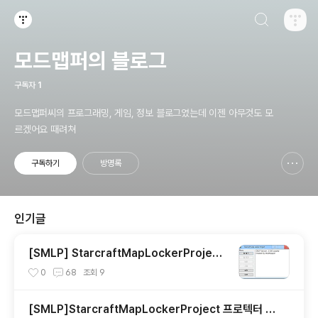
검색하기
티스토리
모드맵퍼의 블로그
구독자
1
모드맵퍼씨의 프로그래밍, 게임, 정보 블로그였는데 이젠 아무것도 모
르겠어요 때려쳐
구독하기
방명록
신고하기 레이어
열기
인기글
[SMLP] StarcraftMapLockerProject
프로텍터 Ver 2.3.00
0
68
조회
9
[SMLP]StarcraftMapLockerProject 프로텍터 기