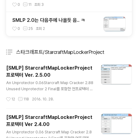
능
0
11
조회
3
SMLP 2.0는 다음주에 나올듯 음.. ㅋ
0
25
조회
2
스타크래프트/StarcraftMapLockerProject
분류 전체보기
주요 글 목록
[SMLP] StarcraftMapLockerProject
프로텍터 Ver. 2.5.00
글 내용
An Unprotector 0.06Starcraft Map Cracker 2.88
Unused Unprotector 2 Final를 포함한 언프로텍터 방
어 이름 : StarcraftMapLockerProject Ver. 2.5.00제
작성시간
12
118
2016. 10. 28.
작자 : ModMapper블로그 : http://blog.tkyuki.kr/이
메일 : modmapper@tkyuki.kr 프로텍션 강화EUD 추
가 지원MPQ 라이브러리 업데이트 일단은 EUD 프로텍션
[SMLP] StarcraftMapLockerProject
의 버그를 수정했습니다 그리고 EUD 지원을 강화해서다
프로텍터 Ver 2.4.00
른 EUD 유틸리티를 대부분 지원합니다 (EUDPLIB 등 그
글 내용
외 기타) 음... 프로텍션이 약간 부족해네요 으... 추가 할만
An Unprotector 0.06 Starcraft Map Cracker 2.8