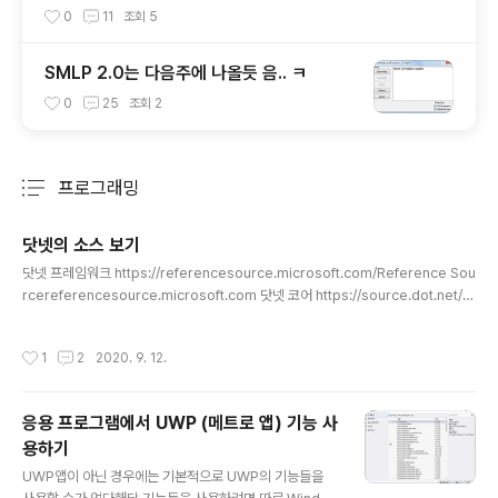
능
0
11
조회
5
SMLP 2.0는 다음주에 나올듯 음.. ㅋ
0
25
조회
2
프로그래밍
분류 전체보기
주요 글 목록
닷넷의 소스 보기
글 내용
닷넷 프레임워크 https://referencesource.microsoft.com/Reference Sou
rcereferencesource.microsoft.com 닷넷 코어 https://source.dot.net/S
ource Browsersource.dot.net 서로의 코드가 비슷하면서도 세세한 부분에선
다름
작성시간
1
2
2020. 9. 12.
응용 프로그램에서 UWP (메트로 앱) 기능 사
용하기
글 내용
UWP앱이 아닌 경우에는 기본적으로 UWP의 기능들을