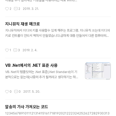
사용할 수가 없다해당 기능들을 사용하려면 따로 Windo
ws.winmd를 참조해주면 된다 참조 관리자에 Window
작성시간
2
2
2019. 3. 21.
s.winmd는 기본적으로는 없으므로 찾아보기를 누른다
Windows.winmd 파일을 Windows SDK 폴더에 들어
가 있는데해당 경로는 따로 변경하지 않았을 경우에 아래
지니뮤직 재생 매크로
폴더안에 들어가 있다. 32비트 : C:\Program Files\Win
글 내용
지니뮤직에서 미디어 키를 사용할수 있게 해주는 프로그램. 지니뮤직 쓰는데 미디어
dows Kits, 64비트 : C:\Program Files (x86)\Wind
키로 컨트롤이 안되서 빡쳐서 만들었습니다.급하게 대충 만들어서 다른 컴퓨터에서
ows Kits 해당 폴더에 들어가서 사용할 운영체제 버전을
의 실행은 보장 못함. 재생하고 다음, 이전 트랙 세개만 연결해놨습니다.추가로 정지
선택하고UnionMetadata 폴더 들어가서 원하는 버전을
키 누르면 종료됩니다. 소스코드 공개 : https://github.com/ModMapper/JMP
고르면 된다예. "C:\Program Files (x86)\Windows K
작성시간
1
3
2019. 2. 4.
Macro
its\10\Unio..
VB .Net에서의 .NET 표준 사용
글 내용
VB. Net의 템플릿에는 .Net 표준(.Net Standard)이 기
본적으로는 없는데(나중에 추가 될꺼라고 생각하기는 하지
만)약간 돌아가면 사용하는 방법이 있다 먼저 새 프로젝트
에서 이식 가능한 클래스 라이브러리를 생성한다그리고 프
작성시간
0
0
2017. 5. 20.
로젝트 속성에 들어가면 아래와 같이 .NET 플랫폼 표준을
대상으로 지정이 있을 것이다적용하려면 저장이 필요하기
에 모두 저장을 통해 프로젝트를 한번 저장해주자 우리는 .
알송의 가사 가져오는 코드
NET 표준을 사용할 것이기 때문에 확인을 눌러준다 확인
글 내용
을 누르고 나면 아래와도 같이 .NET 표준으로 바뀌어 있다
123456789101112131415161718192021222324252627282930313