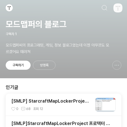
검색하기
티스토리
모드맵퍼의 블로그
구독자
1
모드맵퍼씨의 프로그래밍, 게임, 정보 블로그였는데 이젠 아무것도 모
르겠어요 때려쳐
구독하기
방명록
신고하기 레이어
열기
인기글
[SMLP] StarcraftMapLockerProject
프로텍터 Ver 2.3.00
0
68
조회
12
[SMLP]StarcraftMapLockerProject 프로텍터 기